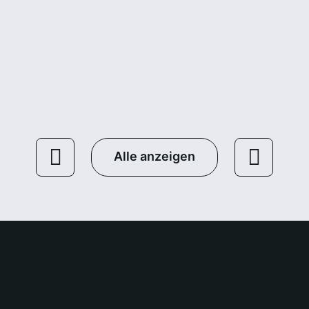
04.12.202
01.12.202
/
/
5
5
Allgemein
Allgemein
Alle anzeigen