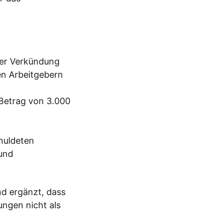
der Verkündung
en Arbeitgebern
 Betrag von 3.000
huldeten
 und
nd ergänzt, dass
ungen nicht als