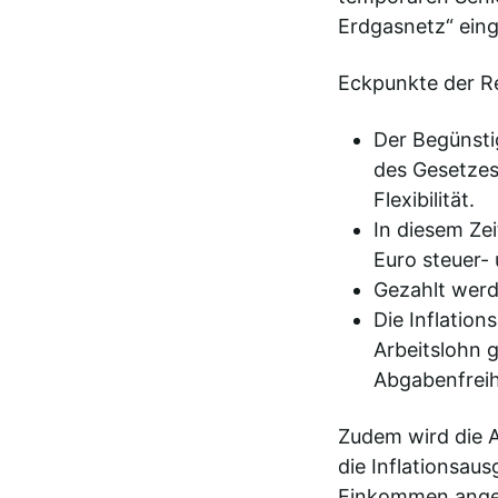
Erdgasnetz“ eing
Eckpunkte der R
Der Begünsti
des Gesetzes
Flexibilität.
In diesem Ze
Euro steuer- 
Gezahlt werd
Die Inflatio
Arbeitslohn 
Abgabenfreih
Zudem wird die A
die Inflationsau
Einkommen ange