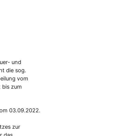
euer- und
t die sog.
teilung vom
t bis zum
 vom 03.09.2022.
tzes zur
r das