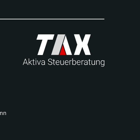
Aktiva Steuerb
enn