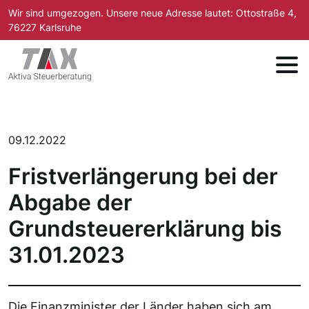
Zum Inhalt springen
Wir sind umgezogen. Unsere neue Adresse lautet: Ottostraße 4,
76227 Karlsruhe
Aktiva Steuerberatung
09.12.2022
Fristverlängerung bei der
Abgabe der
Grundsteuererklärung bis
31.01.2023
Die Finanzminister der Länder haben sich am